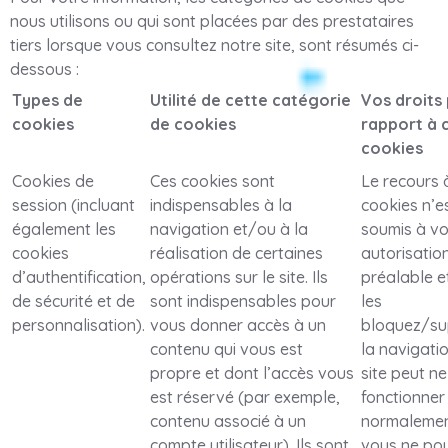
nous utilisons ou qui sont placées par des prestataires
tiers lorsque vous consultez notre site, sont résumés ci-
dessous :
Types de
Utilité de cette catégorie
Vos droits
cookies
de cookies
rapport à 
cookies
Cookies de
Ces cookies sont
Le recours 
session (incluant
indispensables à la
cookies n’e
également les
navigation et/ou à la
soumis à vo
cookies
réalisation de certaines
autorisatio
d’authentification,
opérations sur le site. Ils
préalable e
de sécurité et de
sont indispensables pour
les
personnalisation).
vous donner accès à un
bloquez/su
contenu qui vous est
la navigatio
propre et dont l’accès vous
site peut ne
est réservé (par exemple,
fonctionner
contenu associé à un
normalemen
compte utilisateur). Ils sont
vous ne pou